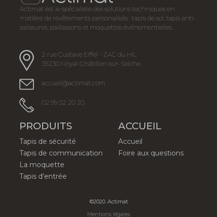
Actimat est le spécialiste des solutions techniques en
matière de revêtements personalisés : tapis de sol, tapis anti-
salissures, paillassons et moquettes événementielles.
2 rue Gustave Eiffel - ZAC du HIL
35230 Noyal-Châtillon-sur-Seiche
accueil@actimat.com
02 99 52 20 20
PRODUITS
ACCUEIL
Tapis de sécurité
Accueil
Tapis de communication
Foire aux questions
La moquette
Tapis d’entrée
©2020. Actimat
Mentions légales