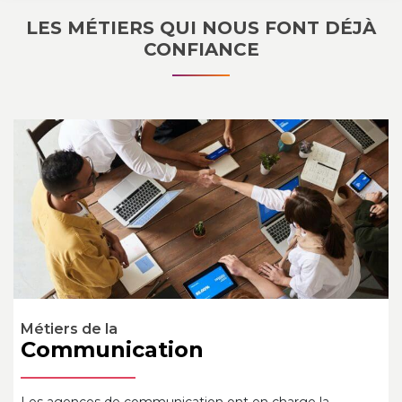
LES MÉTIERS QUI NOUS FONT DÉJÀ
CONFIANCE
a
Architectes et
ication
Décorateu