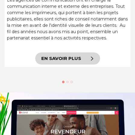
e communication ont en charge la
Les architectes d’i
 interne et externe des entreprises. Tout
cesse à la recherc
imeurs, qui portent à bien les projets
matières intéressan
 elles sont riches de conseil notamment dans
client. Après un t
t de l'identité visuelle de leurs clients. Au
place une gamme t
s nous avons mis au point, ensemble un
voulant se disting
entiel à nos activités respectives.
personnalisés, ma
gamme et personna
EN SAVOIR PLUS
E