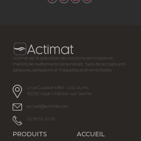
Actimat est le spécialiste des solutions techniques en
matière de revêtements personalisés : tapis de sol, tapis anti-
salissures, paillassons et moquettes événementielles.
2 rue Gustave Eiffel - ZAC du HIL
35230 Noyal-Châtillon-sur-Seiche
accueil@actimat.com
02 99 52 20 20
PRODUITS
ACCUEIL