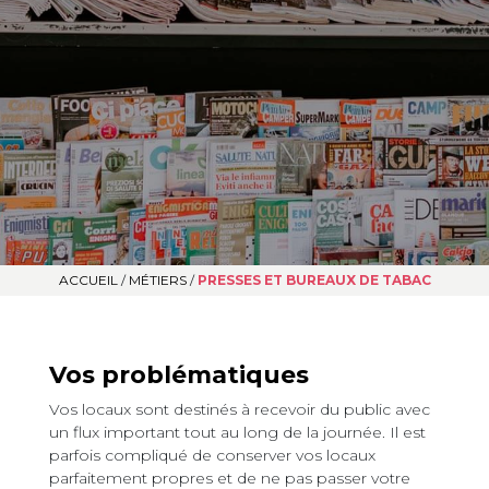
ACCUEIL
/
MÉTIERS
/
PRESSES ET BUREAUX DE TABAC
Vos problématiques
Vos locaux sont destinés à recevoir du public avec
un flux important tout au long de la journée. Il est
parfois compliqué de conserver vos locaux
parfaitement propres et de ne pas passer votre