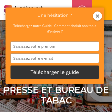
Une hésitation ?
Téléchargez notre Guide : Comment choisir son tapis
d'entrée ?
SAISISSEZ
VOTRE
NOM
SAISISSEZ
VOTRE
E-
Télécharger le guide
MAIL
PRESSE ET BUREAU DE
TABAC