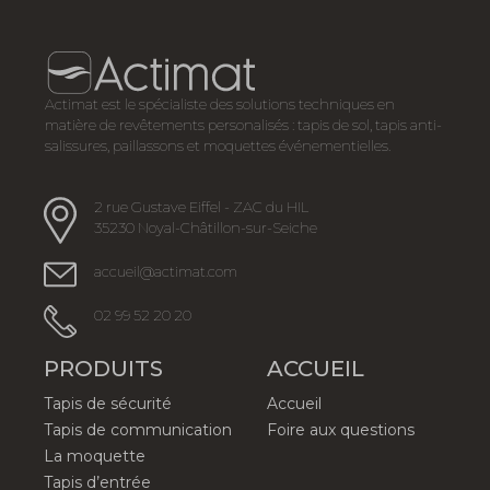
Actimat est le spécialiste des solutions techniques en
matière de revêtements personalisés : tapis de sol, tapis anti-
salissures, paillassons et moquettes événementielles.
2 rue Gustave Eiffel - ZAC du HIL
35230 Noyal-Châtillon-sur-Seiche
accueil@actimat.com
02 99 52 20 20
PRODUITS
ACCUEIL
Tapis de sécurité
Accueil
Tapis de communication
Foire aux questions
La moquette
Tapis d’entrée