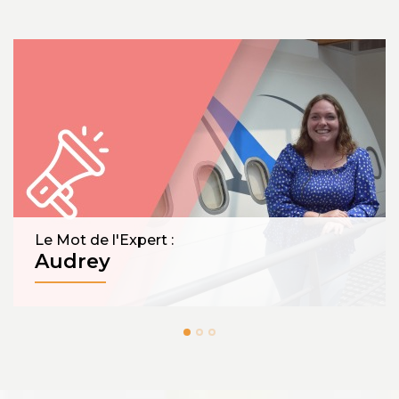
t de l'Expert :
L'expérie
rey
avec 