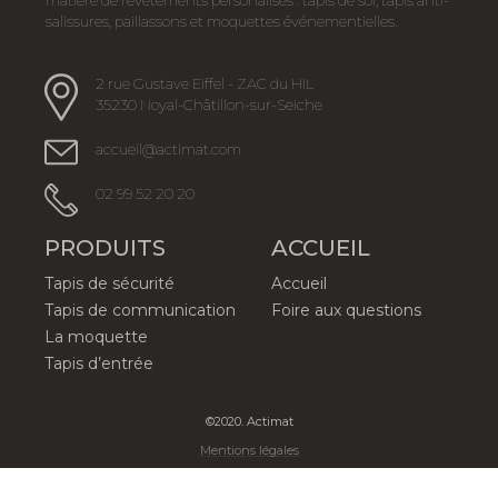
matière de revêtements personalisés : tapis de sol, tapis anti-
salissures, paillassons et moquettes événementielles.
2 rue Gustave Eiffel - ZAC du HIL
35230 Noyal-Châtillon-sur-Seiche
accueil@actimat.com
02 99 52 20 20
PRODUITS
ACCUEIL
Tapis de sécurité
Accueil
Tapis de communication
Foire aux questions
La moquette
Tapis d’entrée
©2020. Actimat
Mentions légales
google-site-verification=wzB_plHCQbnCiwq3Hvus-