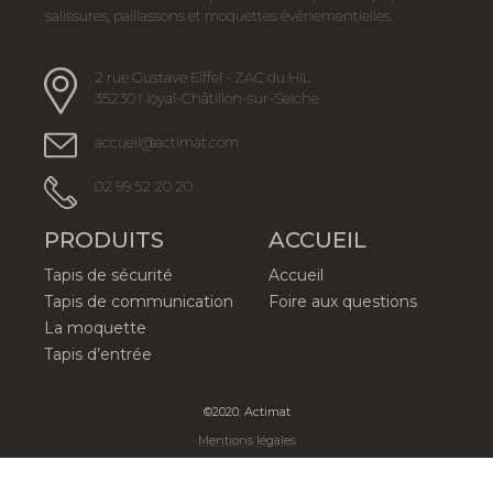
salissures, paillassons et moquettes événementielles.
2 rue Gustave Eiffel - ZAC du HIL
35230 Noyal-Châtillon-sur-Seiche
accueil@actimat.com
02 99 52 20 20
PRODUITS
ACCUEIL
Tapis de sécurité
Accueil
Tapis de communication
Foire aux questions
La moquette
Tapis d’entrée
©2020. Actimat
Mentions légales
google-site-verification=wzB_plHCQbnCiwq3Hvus-