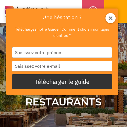
Une hésitation ?
Téléchargez notre Guide : Comment choisir son tapis
d'entrée ?
SAISISSEZ
VOTRE
NOM
SAISISSEZ
VOTRE
E-
Télécharger le guide
MAIL
RESTAURANTS