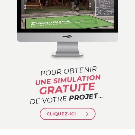
POUR OBTENIR
UNE SIMULATION
GRATUITE
…
PROJET
DE VOTRE
CLIQUEZ-ICI